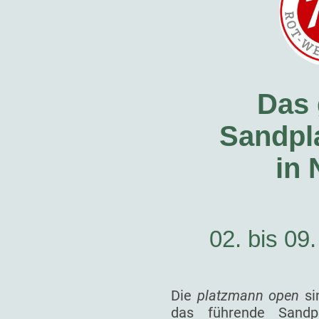
Das 
Sandpla
in
02. bis 09
Die
platzmann open
si
das führende Sandp