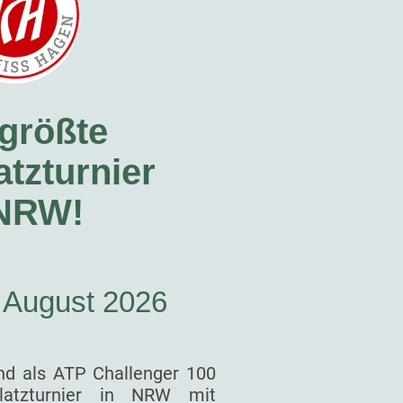
größte
tzturnier
 NRW!
. August 2026
nd als ATP Challenger 100
latzturnier in NRW mit