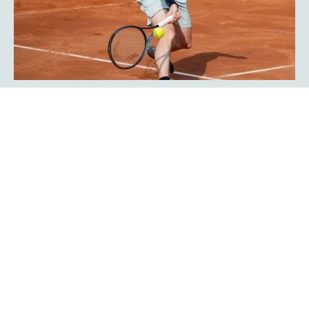
Javier Frana ist zurück: „Der
Werner-Köster-Centercourt gehört
zu mir!“
Emotional lief die Rückkehr des Argentiniers Javier Frana
in Hagen ab: Der frühere Bundesligaspieler des TC Rot-
Weiß Hagen, der dort Legendenstatus besitzt, schwelgte
in Erinnerungen und konnte sich noch sehr genau an
seine Auftritte in der Bredelle vor 30 Jahren erinnern. In
einer Talkrunde in der Fan-Area blickte er zurück. Die Zeit
als Bundesliga-Spieler habe er sehr genossen, erklärte er
Mehr erfahren