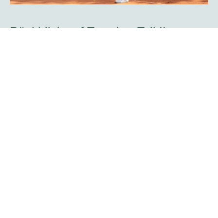
Rückblick auf Tag vier -Teil II:
Doppelkonkurrenz startet mit zwei
Spielern des TC Rot-Weiß Hagen
Mit dem Aufschlag zweier Hagener Spieler begann die
Doppelkonkurrenz der platzmann open am Mittwoch. Der
Attendorner Yannik Weißmann, der am Sonntag bereits
auf dem Centercourt sein Challenger-Debüt im Einzel
bestritt, feierte mit Kristians Koldvells das nächste
Heimspiel. Beide gehören zum Team des gastgebenden
Vereins TC Rot-Weiß Hagen.
Mehr erfahren
Rogier Wassen über seine Rolle als
Turnierdirektor: „Es gibt so viele