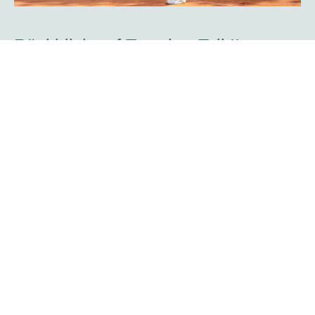
Rückblick auf Tag vier -Teil II:
Doppelkonkurrenz startet mit zwei
Spielern des TC Rot-Weiß Hagen
Mit dem Aufschlag zweier Hagener Spieler begann die
Doppelkonkurrenz der platzmann open am Mittwoch. Der
Attendorner Yannik Weißmann, der am Sonntag bereits
auf dem Centercourt sein Challenger-Debüt im Einzel
bestritt, feierte mit Kristians Koldvells das nächste
Heimspiel. Beide gehören zum Team des gastgebenden
Vereins TC Rot-Weiß Hagen.
Mehr erfahren
Rogier Wassen über seine Rolle als
Turnierdirektor: „Es gibt so viele