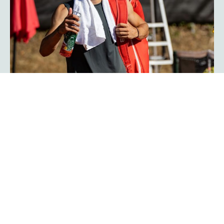
Herzschlagfinale: Kroatisches Duo
Serdarusic und Kalender gewinnt
mit 13:11!
Spannender kann ein Finale kaum verlaufen: Mit 13:11 im
Match-Tiebreak gewann das kroatische Duo Nino
Serdarusic und Admir Kalender die
im
platzmann open
Doppel. Im entscheidenden Tiebreak entwickelte sich ein
enges Kopf-an-Kopf-Rennen mit einem Matchbällen auf
beiden Seiten. Am Ende behielt die kroatische Kombo die
Oberhand und besiegte Finn Bass und Jarno Jens.