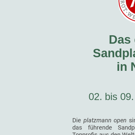
Das 
Sandpla
in
02. bis 09
Die
platzmann open
si
das führende Sandp
Topprofis aus den Welt