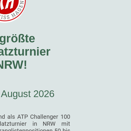
größte
tzturnier
 NRW!
. August 2026
nd als ATP Challenger 100
latzturnier in NRW mit
ranglistenpositionen 50 bis