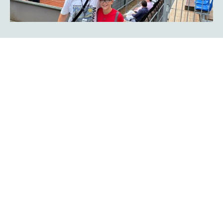
Rückblick auf Tag vier - Teil I: Tom
Gentzsch und Henri Squire buchen
Viertelfinaltickets
Das war ein Match of the day mit einer Achterbahnfahrt:
Lokalmatador Tom Gentzsch gewann den ersten Satz
gegen Chun-Hsin Tseng souverän mit 6:1, während er den
zweiten Durchgang in derselben Höhe verlor. Im dritten
Satz knüpfte er dann wieder an die starke Performance zu
Matchbeginn an und entschied den finalen Durchgang
mit 6:1 für sich.
Mehr erfahren
Rückblick auf Tag vier -Teil II: