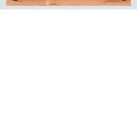
Showmatch: Rückkehr der
Bundesliga-Legenden Javier Frana
und Michael Schmidtmann
Das war Nostalgie pur für viele Zuschauer der
platzmann
. Sie fühlten sich an die goldenen Bundesliga-Jahre
open
des TC Rot-Weiß Hagen erinnert: Der Argentinier Javier
Frana und Michael Schmidtmann kehrten für ein
Showmatch zu ihrer alten Wirkungsstätte zurück und
traten gegen Turnierdirektor Rogier Wassen und
Lokalmatador Yannik Weißmann an.
Mehr erfahren
Ein Finalwochenende mit bester
Unterhaltung auf und neben dem