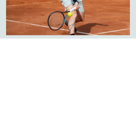
Javier Frana ist zurück: „Der
Werner-Köster-Centercourt gehört
zu mir!“
Emotional lief die Rückkehr des Argentiniers Javier Frana
in Hagen ab: Der frühere Bundesligaspieler des TC Rot-
Weiß Hagen, der dort Legendenstatus besitzt, schwelgte
in Erinnerungen und konnte sich noch sehr genau an
seine Auftritte in der Bredelle vor 30 Jahren erinnern. In
einer Talkrunde in der Fan-Area blickte er zurück. Die Zeit
als Bundesliga-Spieler habe er sehr genossen, erklärte er
Mehr erfahren