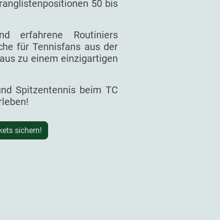
ranglistenpositionen 50 bis
d erfahrene Routiniers
he für Tennisfans aus der
aus zu einem einzigartigen
 und Spitzentennis beim TC
rleben!
kets sichern!