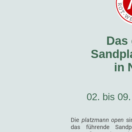
Das 
Sandpla
in
02. bis 09
Die
platzmann open
si
das führende Sandp