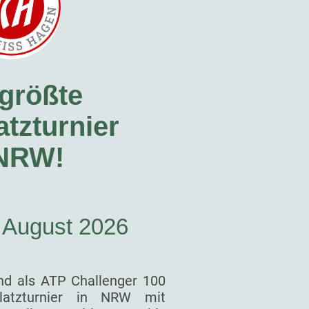
größte
tzturnier
 NRW!
. August 2026
nd als ATP Challenger 100
latzturnier in NRW mit