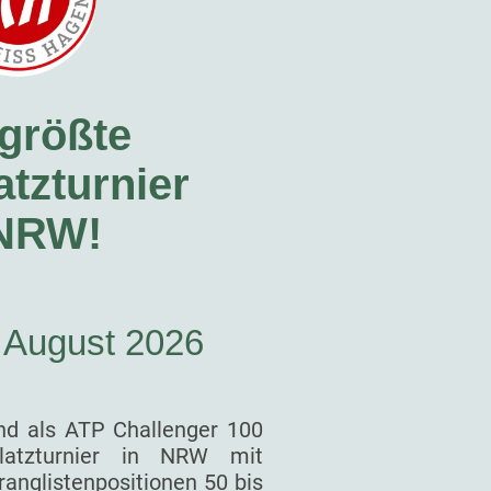
größte
tzturnier
 NRW!
. August 2026
nd als ATP Challenger 100
latzturnier in NRW mit
ranglistenpositionen 50 bis