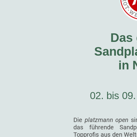
Das 
Sandpla
in
02. bis 09
Die
platzmann open
si
das führende Sandp
Topprofis aus den Welt