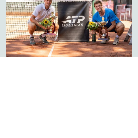
Das Glück der Profis in den Händen
- die platzmann-open-Besaiter
„Das ist schon ein tolles Gefühl, wenn ich den Schläger
direkt vom Court bekomme, ihn in 15 Minuten
,durchballere‘ und der Profi damit weiterspielt!“, schwärmt
Stephan Weber. Genau dieser Moment zählt für den
Besaiter zu den Höhepunkten der ganzen Turnierwoche.
„Durchballern“ bedeutet für ihn: Das Racket so flott wie
möglich von der alten Besaitung befreien, neue Saiten