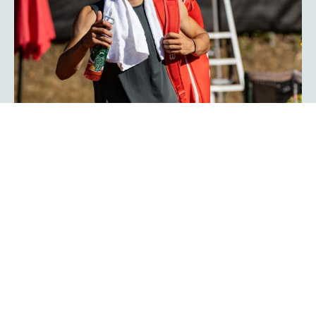
Herzschlagfinale: Kroatisches Duo
Serdarusic und Kalender gewinnt
mit 13:11!
Spannender kann ein Finale kaum verlaufen: Mit 13:11 im
Match-Tiebreak gewann das kroatische Duo Nino
Serdarusic und Admir Kalender die
im
platzmann open
Doppel. Im entscheidenden Tiebreak entwickelte sich ein
enges Kopf-an-Kopf-Rennen mit einem Matchbällen auf
beiden Seiten. Am Ende behielt die kroatische Kombo die
Oberhand und besiegte Finn Bass und Jarno Jens.