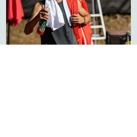
Herzschlagfinale: Kroatisches Duo
Serdarusic und Kalender gewinnt
mit 13:11!
Spannender kann ein Finale kaum verlaufen: Mit 13:11 im
Match-Tiebreak gewann das kroatische Duo Nino
Serdarusic und Admir Kalender die
im
platzmann open
Doppel. Im entscheidenden Tiebreak entwickelte sich ein
enges Kopf-an-Kopf-Rennen mit einem Matchbällen auf
beiden Seiten. Am Ende behielt die kroatische Kombo die
Oberhand und besiegte Finn Bass und Jarno Jens.