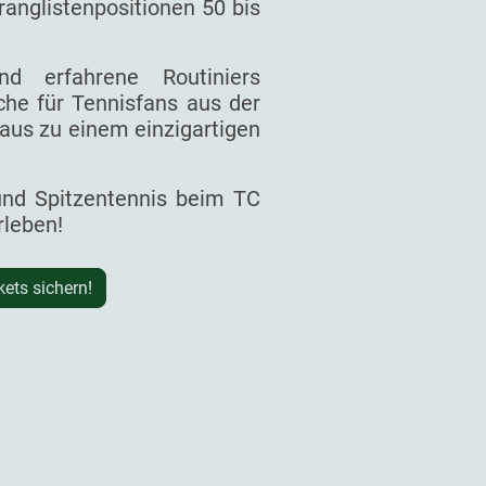
ranglistenpositionen 50 bis
d erfahrene Routiniers
he für Tennisfans aus der
aus zu einem einzigartigen
 und Spitzentennis beim TC
rleben!
kets sichern!