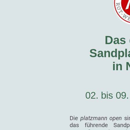
Das 
Sandpla
in
02. bis 09
Die
platzmann open
si
das führende Sandp