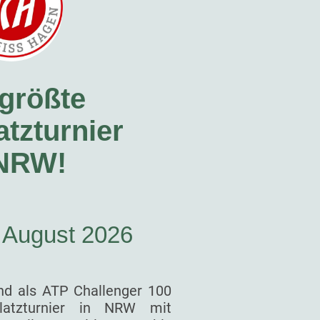
größte
tzturnier
 NRW!
. August 2026
nd als ATP Challenger 100
latzturnier in NRW mit