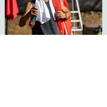
Herzschlagfinale: Kroatisches Duo
Serdarusic und Kalender gewinnt
mit 13:11!
Spannender kann ein Finale kaum verlaufen: Mit 13:11 im
Match-Tiebreak gewann das kroatische Duo Nino
Serdarusic und Admir Kalender die
im
platzmann open
Doppel. Im entscheidenden Tiebreak entwickelte sich ein
enges Kopf-an-Kopf-Rennen mit einem Matchbällen auf
beiden Seiten. Am Ende behielt die kroatische Kombo die
Oberhand und besiegte Finn Bass und Jarno Jens.