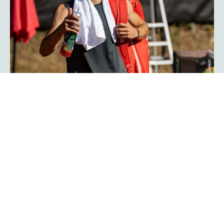
Herzschlagfinale: Kroatisches Duo
Serdarusic und Kalender gewinnt
mit 13:11!
Spannender kann ein Finale kaum verlaufen: Mit 13:11 im
Match-Tiebreak gewann das kroatische Duo Nino
Serdarusic und Admir Kalender die
im
platzmann open
Doppel. Im entscheidenden Tiebreak entwickelte sich ein
enges Kopf-an-Kopf-Rennen mit einem Matchbällen auf
beiden Seiten. Am Ende behielt die kroatische Kombo die
Oberhand und besiegte Finn Bass und Jarno Jens.