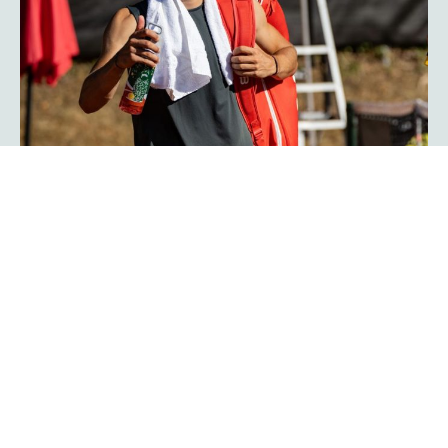
Herzschlagfinale: Kroatisches Duo
Serdarusic und Kalender gewinnt
mit 13:11!
Spannender kann ein Finale kaum verlaufen: Mit 13:11 im
Match-Tiebreak gewann das kroatische Duo Nino
Serdarusic und Admir Kalender die
im
platzmann open
Doppel. Im entscheidenden Tiebreak entwickelte sich ein
enges Kopf-an-Kopf-Rennen mit einem Matchbällen auf
beiden Seiten. Am Ende behielt die kroatische Kombo die
Oberhand und besiegte Finn Bass und Jarno Jens.