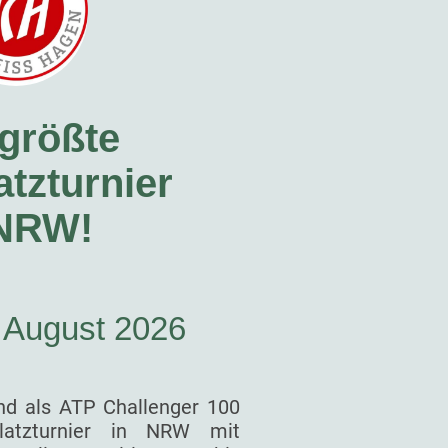
größte
tzturnier
 NRW!
. August 2026
nd als ATP Challenger 100
latzturnier in NRW mit