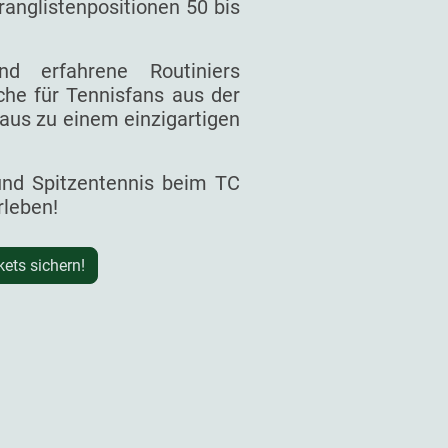
ranglistenpositionen 50 bis
d erfahrene Routiniers
he für Tennisfans aus der
aus zu einem einzigartigen
 und Spitzentennis beim TC
rleben!
kets sichern!