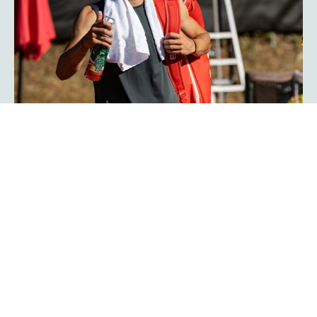
Herzschlagfinale: Kroatisches Duo
Serdarusic und Kalender gewinnt
mit 13:11!
Spannender kann ein Finale kaum verlaufen: Mit 13:11 im
Match-Tiebreak gewann das kroatische Duo Nino
Serdarusic und Admir Kalender die
im
platzmann open
Doppel. Im entscheidenden Tiebreak entwickelte sich ein
enges Kopf-an-Kopf-Rennen mit einem Matchbällen auf
beiden Seiten. Am Ende behielt die kroatische Kombo die
Oberhand und besiegte Finn Bass und Jarno Jens.