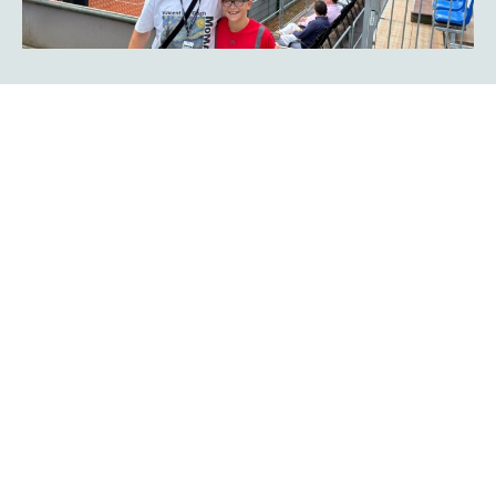
Rückblick auf Tag vier - Teil I: Tom
Gentzsch und Henri Squire buchen
Viertelfinaltickets
Das war ein Match of the day mit einer Achterbahnfahrt:
Lokalmatador Tom Gentzsch gewann den ersten Satz
gegen Chun-Hsin Tseng souverän mit 6:1, während er den
zweiten Durchgang in derselben Höhe verlor. Im dritten
Satz knüpfte er dann wieder an die starke Performance zu
Matchbeginn an und entschied den finalen Durchgang
mit 6:1 für sich.
Mehr erfahren
Rückblick auf Tag vier -Teil II: