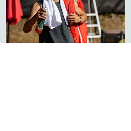
Herzschlagfinale: Kroatisches Duo
Serdarusic und Kalender gewinnt
mit 13:11!
Spannender kann ein Finale kaum verlaufen: Mit 13:11 im
Match-Tiebreak gewann das kroatische Duo Nino
Serdarusic und Admir Kalender die
im
platzmann open
Doppel. Im entscheidenden Tiebreak entwickelte sich ein
enges Kopf-an-Kopf-Rennen mit einem Matchbällen auf
beiden Seiten. Am Ende behielt die kroatische Kombo die
Oberhand und besiegte Finn Bass und Jarno Jens.