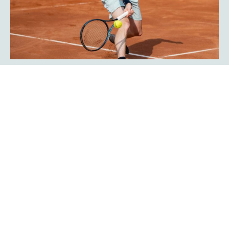
Javier Frana ist zurück: „Der
Werner-Köster-Centercourt gehört
zu mir!“
Emotional lief die Rückkehr des Argentiniers Javier Frana
in Hagen ab: Der frühere Bundesligaspieler des TC Rot-
Weiß Hagen, der dort Legendenstatus besitzt, schwelgte
in Erinnerungen und konnte sich noch sehr genau an
seine Auftritte in der Bredelle vor 30 Jahren erinnern. In
einer Talkrunde in der Fan-Area blickte er zurück. Die Zeit
als Bundesliga-Spieler habe er sehr genossen, erklärte er
Mehr erfahren