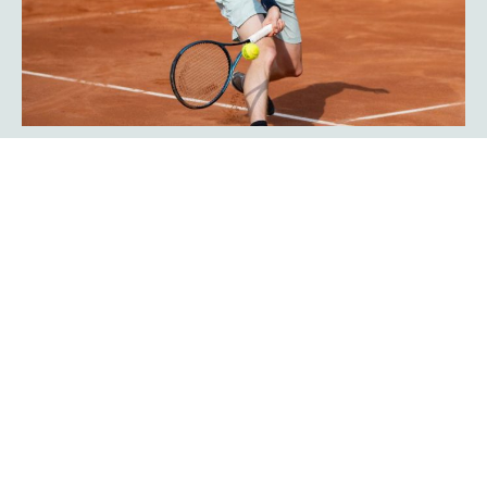
Javier Frana ist zurück: „Der
Werner-Köster-Centercourt gehört
zu mir!“
Emotional lief die Rückkehr des Argentiniers Javier Frana
in Hagen ab: Der frühere Bundesligaspieler des TC Rot-
Weiß Hagen, der dort Legendenstatus besitzt, schwelgte
in Erinnerungen und konnte sich noch sehr genau an
seine Auftritte in der Bredelle vor 30 Jahren erinnern. In
einer Talkrunde in der Fan-Area blickte er zurück. Die Zeit
als Bundesliga-Spieler habe er sehr genossen, erklärte er
Mehr erfahren