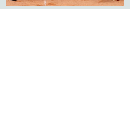
Showmatch: Rückkehr der
Bundesliga-Legenden Javier Frana
und Michael Schmidtmann
Das war Nostalgie pur für viele Zuschauer der
platzmann
. Sie fühlten sich an die goldenen Bundesliga-Jahre
open
des TC Rot-Weiß Hagen erinnert: Der Argentinier Javier
Frana und Michael Schmidtmann kehrten für ein
Showmatch zu ihrer alten Wirkungsstätte zurück und
traten gegen Turnierdirektor Rogier Wassen und
Lokalmatador Yannik Weißmann an.
Mehr erfahren
Ein Finalwochenende mit bester
Unterhaltung auf und neben dem