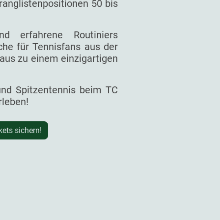
ranglistenpositionen 50 bis
d erfahrene Routiniers
he für Tennisfans aus der
aus zu einem einzigartigen
 und Spitzentennis beim TC
rleben!
kets sichern!