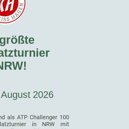
größte
tzturnier
 NRW!
. August 2026
nd als ATP Challenger 100
latzturnier in NRW mit