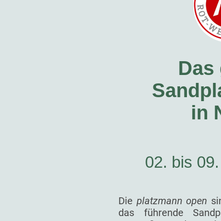
Das 
Sandpla
in
02. bis 09
Die
platzmann open
si
das führende Sandp