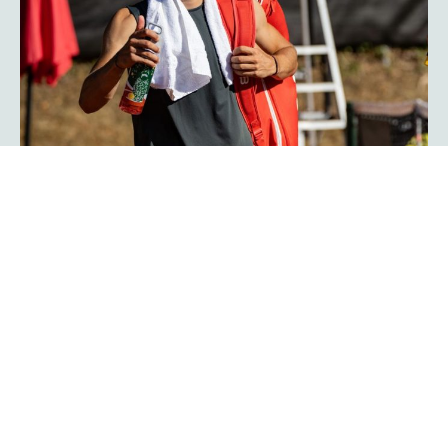
Herzschlagfinale: Kroatisches Duo
Serdarusic und Kalender gewinnt
mit 13:11!
Spannender kann ein Finale kaum verlaufen: Mit 13:11 im
Match-Tiebreak gewann das kroatische Duo Nino
Serdarusic und Admir Kalender die
im
platzmann open
Doppel. Im entscheidenden Tiebreak entwickelte sich ein
enges Kopf-an-Kopf-Rennen mit einem Matchbällen auf
beiden Seiten. Am Ende behielt die kroatische Kombo die
Oberhand und besiegte Finn Bass und Jarno Jens.