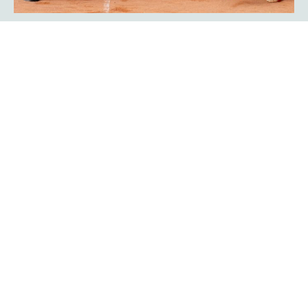
Showmatch: Rückkehr der
Bundesliga-Legenden Javier Frana
und Michael Schmidtmann
Das war Nostalgie pur für viele Zuschauer der
platzmann
. Sie fühlten sich an die goldenen Bundesliga-Jahre
open
des TC Rot-Weiß Hagen erinnert: Der Argentinier Javier
Frana und Michael Schmidtmann kehrten für ein
Showmatch zu ihrer alten Wirkungsstätte zurück und
traten gegen Turnierdirektor Rogier Wassen und
Lokalmatador Yannik Weißmann an.
Mehr erfahren
Ein Finalwochenende mit bester
Unterhaltung auf und neben dem