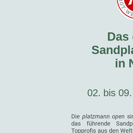
Das 
Sandpla
in
02. bis 09
Die
platzmann open
si
das führende Sandp
Topprofis aus den Welt