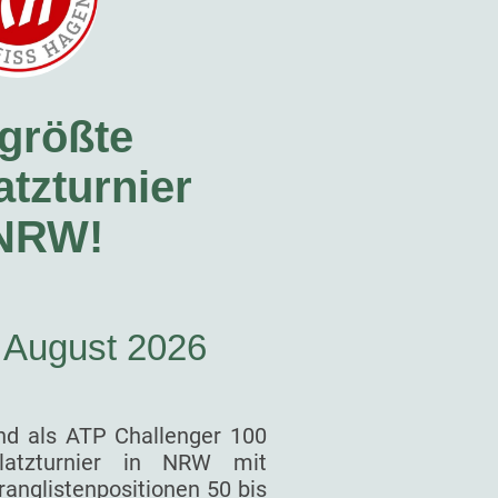
größte
tzturnier
 NRW!
. August 2026
nd als ATP Challenger 100
latzturnier in NRW mit
ranglistenpositionen 50 bis