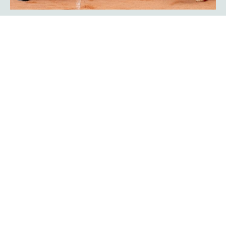
Showmatch: Rückkehr der
Bundesliga-Legenden Javier Frana
und Michael Schmidtmann
Das war Nostalgie pur für viele Zuschauer der
platzmann
. Sie fühlten sich an die goldenen Bundesliga-Jahre
open
des TC Rot-Weiß Hagen erinnert: Der Argentinier Javier
Frana und Michael Schmidtmann kehrten für ein
Showmatch zu ihrer alten Wirkungsstätte zurück und
traten gegen Turnierdirektor Rogier Wassen und
Lokalmatador Yannik Weißmann an.
Mehr erfahren
Ein Finalwochenende mit bester
Unterhaltung auf und neben dem