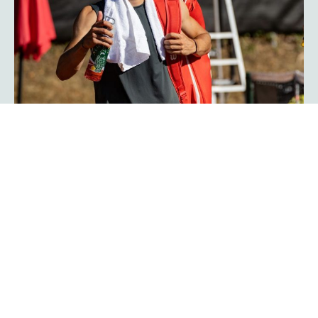
Herzschlagfinale: Kroatisches Duo
Serdarusic und Kalender gewinnt
mit 13:11!
Spannender kann ein Finale kaum verlaufen: Mit 13:11 im
Match-Tiebreak gewann das kroatische Duo Nino
Serdarusic und Admir Kalender die
im
platzmann open
Doppel. Im entscheidenden Tiebreak entwickelte sich ein
enges Kopf-an-Kopf-Rennen mit einem Matchbällen auf
beiden Seiten. Am Ende behielt die kroatische Kombo die
Oberhand und besiegte Finn Bass und Jarno Jens.