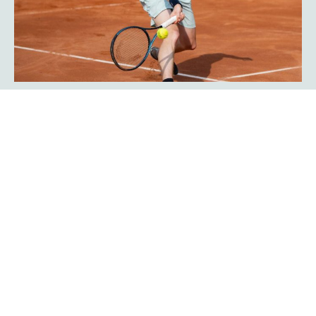
Javier Frana ist zurück: „Der
Werner-Köster-Centercourt gehört
zu mir!“
Emotional lief die Rückkehr des Argentiniers Javier Frana
in Hagen ab: Der frühere Bundesligaspieler des TC Rot-
Weiß Hagen, der dort Legendenstatus besitzt, schwelgte
in Erinnerungen und konnte sich noch sehr genau an
seine Auftritte in der Bredelle vor 30 Jahren erinnern. In
einer Talkrunde in der Fan-Area blickte er zurück. Die Zeit
als Bundesliga-Spieler habe er sehr genossen, erklärte er
Mehr erfahren