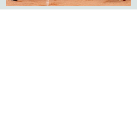
Showmatch: Rückkehr der
Bundesliga-Legenden Javier Frana
und Michael Schmidtmann
Das war Nostalgie pur für viele Zuschauer der
platzmann
. Sie fühlten sich an die goldenen Bundesliga-Jahre
open
des TC Rot-Weiß Hagen erinnert: Der Argentinier Javier
Frana und Michael Schmidtmann kehrten für ein
Showmatch zu ihrer alten Wirkungsstätte zurück und
traten gegen Turnierdirektor Rogier Wassen und
Lokalmatador Yannik Weißmann an.
Mehr erfahren
Ein Finalwochenende mit bester
Unterhaltung auf und neben dem