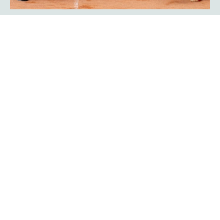
Showmatch: Rückkehr der
Bundesliga-Legenden Javier Frana
und Michael Schmidtmann
Das war Nostalgie pur für viele Zuschauer der
platzmann
. Sie fühlten sich an die goldenen Bundesliga-Jahre
open
des TC Rot-Weiß Hagen erinnert: Der Argentinier Javier
Frana und Michael Schmidtmann kehrten für ein
Showmatch zu ihrer alten Wirkungsstätte zurück und
traten gegen Turnierdirektor Rogier Wassen und
Lokalmatador Yannik Weißmann an.
Mehr erfahren
Ein Finalwochenende mit bester
Unterhaltung auf und neben dem