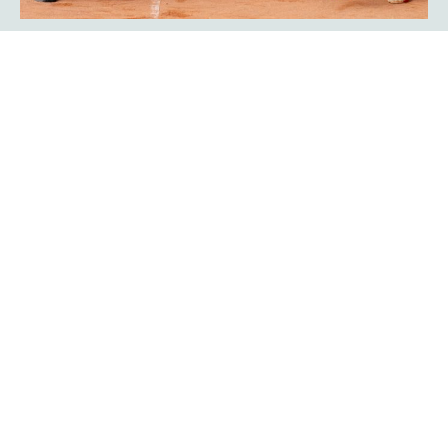
Showmatch: Rückkehr der
Bundesliga-Legenden Javier Frana
und Michael Schmidtmann
Das war Nostalgie pur für viele Zuschauer der
platzmann
. Sie fühlten sich an die goldenen Bundesliga-Jahre
open
des TC Rot-Weiß Hagen erinnert: Der Argentinier Javier
Frana und Michael Schmidtmann kehrten für ein
Showmatch zu ihrer alten Wirkungsstätte zurück und
traten gegen Turnierdirektor Rogier Wassen und
Lokalmatador Yannik Weißmann an.
Mehr erfahren
Ein Finalwochenende mit bester
Unterhaltung auf und neben dem