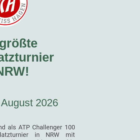
größte
tzturnier
 NRW!
. August 2026
nd als ATP Challenger 100
latzturnier in NRW mit