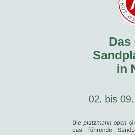
Das 
Sandpla
in
02. bis 09
Die
platzmann open
si
das führende Sandp