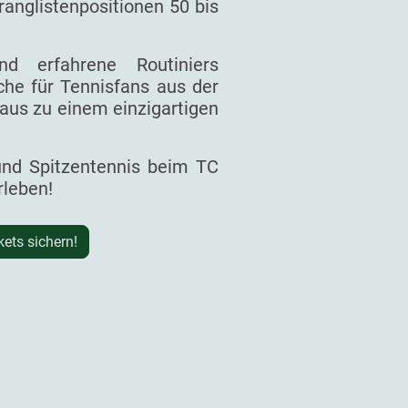
ranglistenpositionen 50 bis
d erfahrene Routiniers
he für Tennisfans aus der
aus zu einem einzigartigen
 und Spitzentennis beim TC
rleben!
kets sichern!