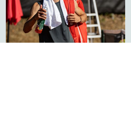
Herzschlagfinale: Kroatisches Duo
Serdarusic und Kalender gewinnt
mit 13:11!
Spannender kann ein Finale kaum verlaufen: Mit 13:11 im
Match-Tiebreak gewann das kroatische Duo Nino
Serdarusic und Admir Kalender die
im
platzmann open
Doppel. Im entscheidenden Tiebreak entwickelte sich ein
enges Kopf-an-Kopf-Rennen mit einem Matchbällen auf
beiden Seiten. Am Ende behielt die kroatische Kombo die
Oberhand und besiegte Finn Bass und Jarno Jens.