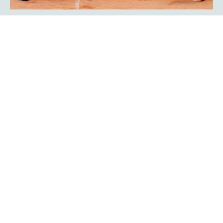
Showmatch: Rückkehr der
Bundesliga-Legenden Javier Frana
und Michael Schmidtmann
Das war Nostalgie pur für viele Zuschauer der
platzmann
. Sie fühlten sich an die goldenen Bundesliga-Jahre
open
des TC Rot-Weiß Hagen erinnert: Der Argentinier Javier
Frana und Michael Schmidtmann kehrten für ein
Showmatch zu ihrer alten Wirkungsstätte zurück und
traten gegen Turnierdirektor Rogier Wassen und
Lokalmatador Yannik Weißmann an.
Mehr erfahren
Ein Finalwochenende mit bester
Unterhaltung auf und neben dem