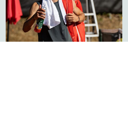
Herzschlagfinale: Kroatisches Duo
Serdarusic und Kalender gewinnt
mit 13:11!
Spannender kann ein Finale kaum verlaufen: Mit 13:11 im
Match-Tiebreak gewann das kroatische Duo Nino
Serdarusic und Admir Kalender die
im
platzmann open
Doppel. Im entscheidenden Tiebreak entwickelte sich ein
enges Kopf-an-Kopf-Rennen mit einem Matchbällen auf
beiden Seiten. Am Ende behielt die kroatische Kombo die
Oberhand und besiegte Finn Bass und Jarno Jens.