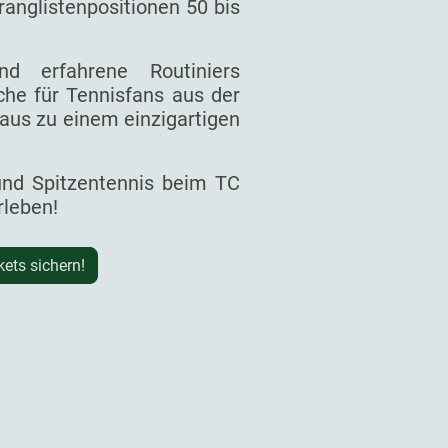
ranglistenpositionen 50 bis
d erfahrene Routiniers
he für Tennisfans aus der
aus zu einem einzigartigen
 und Spitzentennis beim TC
rleben!
kets sichern!