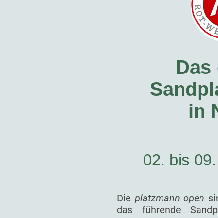
Das 
Sandpla
in
02. bis 09
Die
platzmann open
si
das führende Sandp