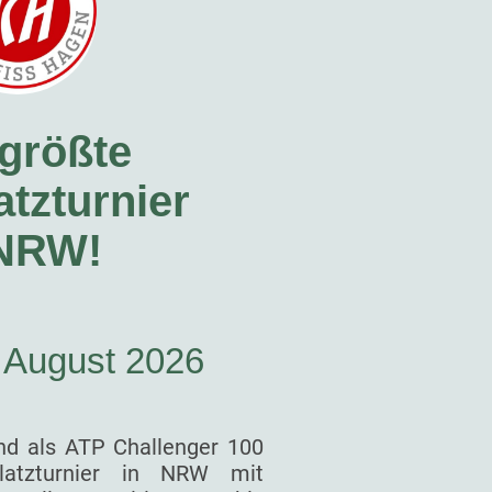
größte
tzturnier
 NRW!
. August 2026
nd als ATP Challenger 100
latzturnier in NRW mit