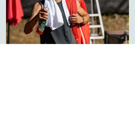
Herzschlagfinale: Kroatisches Duo
Serdarusic und Kalender gewinnt
mit 13:11!
Spannender kann ein Finale kaum verlaufen: Mit 13:11 im
Match-Tiebreak gewann das kroatische Duo Nino
Serdarusic und Admir Kalender die
im
platzmann open
Doppel. Im entscheidenden Tiebreak entwickelte sich ein
enges Kopf-an-Kopf-Rennen mit einem Matchbällen auf
beiden Seiten. Am Ende behielt die kroatische Kombo die
Oberhand und besiegte Finn Bass und Jarno Jens.