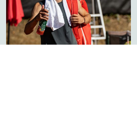
Herzschlagfinale: Kroatisches Duo
Serdarusic und Kalender gewinnt
mit 13:11!
Spannender kann ein Finale kaum verlaufen: Mit 13:11 im
Match-Tiebreak gewann das kroatische Duo Nino
Serdarusic und Admir Kalender die
im
platzmann open
Doppel. Im entscheidenden Tiebreak entwickelte sich ein
enges Kopf-an-Kopf-Rennen mit einem Matchbällen auf
beiden Seiten. Am Ende behielt die kroatische Kombo die
Oberhand und besiegte Finn Bass und Jarno Jens.