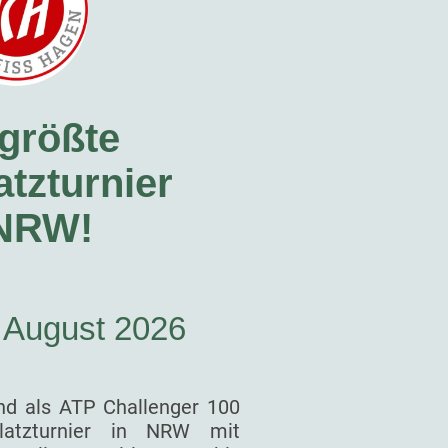
größte
tzturnier
 NRW!
. August 2026
nd als ATP Challenger 100
latzturnier in NRW mit