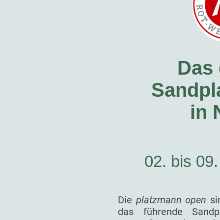
Das 
Sandpla
in
02. bis 09
Die
platzmann open
si
das führende Sandp