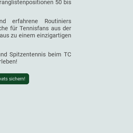
ranglistenpositionen 50 bis
d erfahrene Routiniers
he für Tennisfans aus der
aus zu einem einzigartigen
 und Spitzentennis beim TC
rleben!
kets sichern!