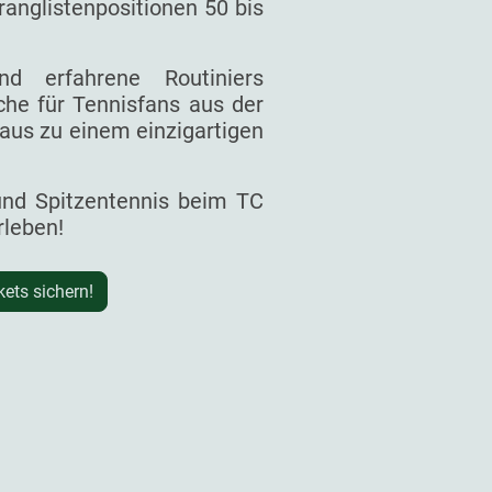
ranglistenpositionen 50 bis
d erfahrene Routiniers
he für Tennisfans aus der
aus zu einem einzigartigen
 und Spitzentennis beim TC
rleben!
kets sichern!