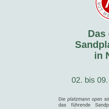
Das 
Sandpla
in
02. bis 09
Die
platzmann open
si
das führende Sandp