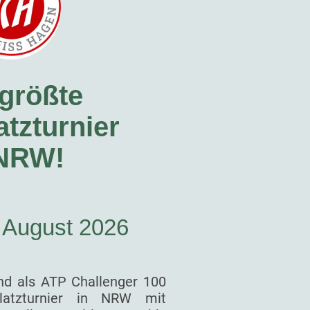
größte
tzturnier
 NRW!
. August 2026
nd als ATP Challenger 100
latzturnier in NRW mit