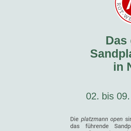
Das 
Sandpla
in
02. bis 09
Die
platzmann open
si
das führende Sandp