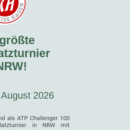
größte
tzturnier
 NRW!
. August 2026
nd als ATP Challenger 100
latzturnier in NRW mit