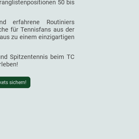
ranglistenpositionen 50 bis
d erfahrene Routiniers
he für Tennisfans aus der
aus zu einem einzigartigen
 und Spitzentennis beim TC
rleben!
kets sichern!