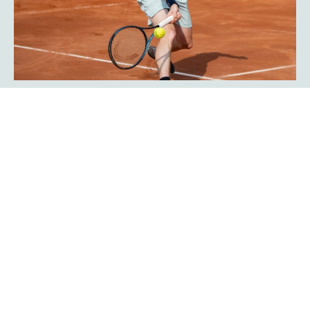
Javier Frana ist zurück: „Der
Werner-Köster-Centercourt gehört
zu mir!“
Emotional lief die Rückkehr des Argentiniers Javier Frana
in Hagen ab: Der frühere Bundesligaspieler des TC Rot-
Weiß Hagen, der dort Legendenstatus besitzt, schwelgte
in Erinnerungen und konnte sich noch sehr genau an
seine Auftritte in der Bredelle vor 30 Jahren erinnern. In
einer Talkrunde in der Fan-Area blickte er zurück. Die Zeit
als Bundesliga-Spieler habe er sehr genossen, erklärte er
Mehr erfahren