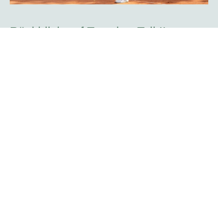
Rückblick auf Tag vier -Teil II:
Doppelkonkurrenz startet mit zwei
Spielern des TC Rot-Weiß Hagen
Mit dem Aufschlag zweier Hagener Spieler begann die
Doppelkonkurrenz der platzmann open am Mittwoch. Der
Attendorner Yannik Weißmann, der am Sonntag bereits
auf dem Centercourt sein Challenger-Debüt im Einzel
bestritt, feierte mit Kristians Koldvells das nächste
Heimspiel. Beide gehören zum Team des gastgebenden
Vereins TC Rot-Weiß Hagen.
Mehr erfahren
Rogier Wassen über seine Rolle als
Turnierdirektor: „Es gibt so viele