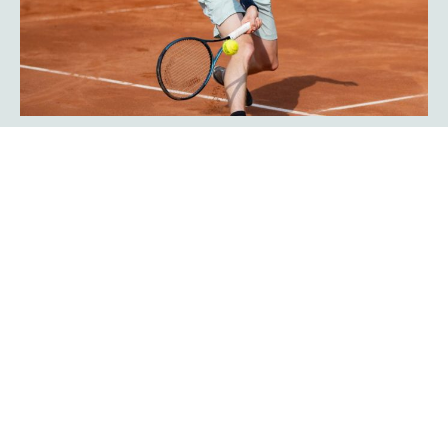
Javier Frana ist zurück: „Der
Werner-Köster-Centercourt gehört
zu mir!“
Emotional lief die Rückkehr des Argentiniers Javier Frana
in Hagen ab: Der frühere Bundesligaspieler des TC Rot-
Weiß Hagen, der dort Legendenstatus besitzt, schwelgte
in Erinnerungen und konnte sich noch sehr genau an
seine Auftritte in der Bredelle vor 30 Jahren erinnern. In
einer Talkrunde in der Fan-Area blickte er zurück. Die Zeit
als Bundesliga-Spieler habe er sehr genossen, erklärte er
Mehr erfahren