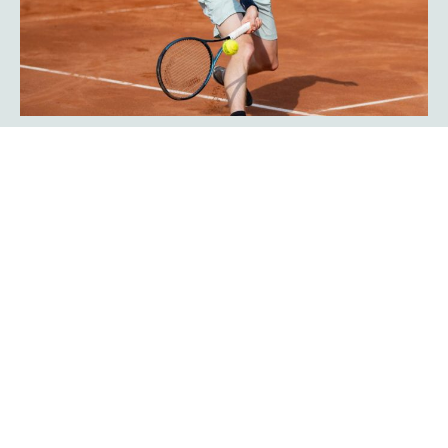
Javier Frana ist zurück: „Der
Werner-Köster-Centercourt gehört
zu mir!“
Emotional lief die Rückkehr des Argentiniers Javier Frana
in Hagen ab: Der frühere Bundesligaspieler des TC Rot-
Weiß Hagen, der dort Legendenstatus besitzt, schwelgte
in Erinnerungen und konnte sich noch sehr genau an
seine Auftritte in der Bredelle vor 30 Jahren erinnern. In
einer Talkrunde in der Fan-Area blickte er zurück. Die Zeit
als Bundesliga-Spieler habe er sehr genossen, erklärte er
Mehr erfahren