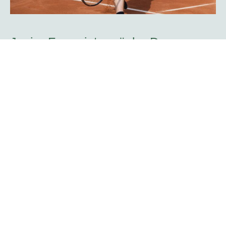
Javier Frana ist zurück: „Der
Werner-Köster-Centercourt gehört
zu mir!“
Emotional lief die Rückkehr des Argentiniers Javier Frana
in Hagen ab: Der frühere Bundesligaspieler des TC Rot-
Weiß Hagen, der dort Legendenstatus besitzt, schwelgte
in Erinnerungen und konnte sich noch sehr genau an
seine Auftritte in der Bredelle vor 30 Jahren erinnern. In
einer Talkrunde in der Fan-Area blickte er zurück. Die Zeit
als Bundesliga-Spieler habe er sehr genossen, erklärte er
Mehr erfahren
TC-RW-Vorsitzender Mark
Weigand: „Die platzmann open sind